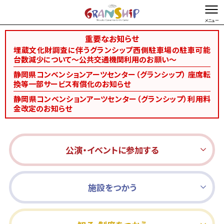
重要なお知らせ
文字を縮小する
文字を拡大する
埋蔵文化財調査に伴うグランシップ西側駐車場の駐車可能
台数減少について～公共交通機関利用のお願い～
総合TOP
お問い合わせ・ご意見
Foreign language
静岡県コンベンションアーツセンター（グランシップ） 座席転
換等一部サービス有償化のお知らせ
静岡県コンベンションアーツセンター（グランシップ）利用料
金改定のお知らせ
公演・イベントに参加する
施設をつかう