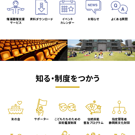
催事開催支援
資料ダウンロード
イベント
お知らせ
よくある質問
サービス
カレンダー
知る・制度をつかう
友の会
サポーター
こどもたちのための
伝統芸能
指定管理者
芸術鑑賞制度
普及プログラム
静岡県文化財団