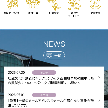
登録アーティスト
提携公演
出前公演
高校生
文化支援
アートラリー
NEWS
一覧
2026.07.20
その他
埋蔵文化財調査に伴うグランシップ西側駐車場の駐車可能
台数減少について～公共交通機関利用のお願い～
2026.05.01
その他
【重要】一部のメールアドレスでメールが届かない事象が発
生しています。