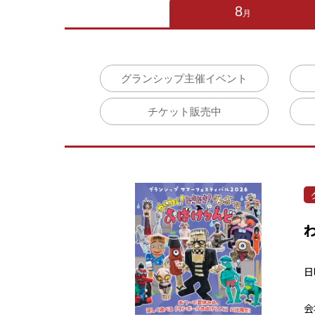
リハーサル室・練
8
月
託児室
展望ロビー
文化情報コーナー
カフェ・レストラ
グランシップ主催イベント
静岡芸術劇場
チケット販売中
日
会