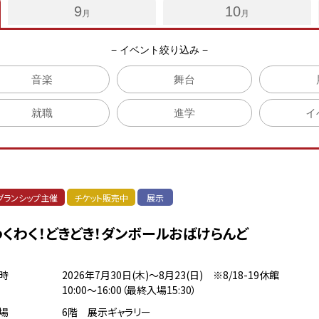
習室
9
10
月
月
− イベント絞り込み −
ン
音楽
舞台
就職
進学
イ
グランシップ主催
チケット販売中
展示
わくわく！どきどき！ダンボールおばけらんど
時
2026年7月30日(木)～8月23(日) ※8/18-19休館
10:00～16:00（最終入場15:30）
場
6階 展示ギャラリー