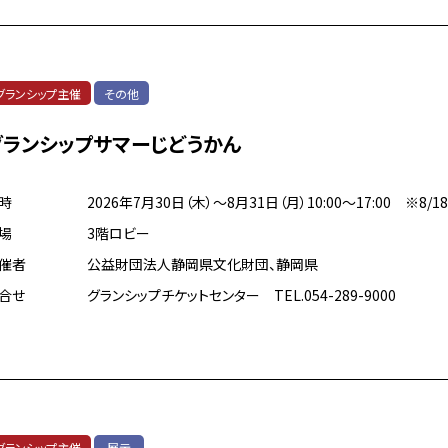
グランシップ主催
その他
グランシップサマーじどうかん
時
2026年7月30日（木）～8月31日（月）10:00～17:00 ※8/1
場
3階ロビー
催者
公益財団法人静岡県文化財団、静岡県
合せ
グランシップチケットセンター TEL.054-289-9000
グランシップ主催
展示