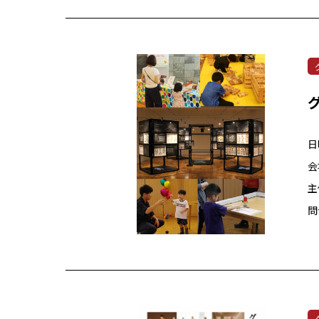
日
会
主
問