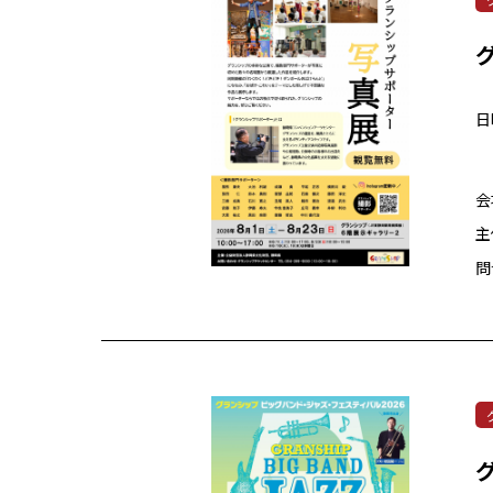
日
会
主
問