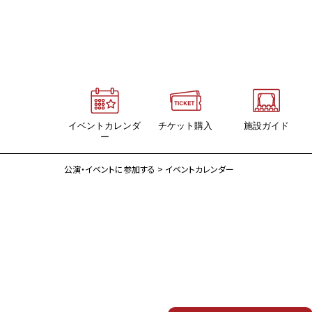
イベントカレンダ
チケット購入
施設ガイド
ー
イベントカレンダー
施設ガイド
公演・イベントに参加する
> イベントカレンダー
グランシップ主催イベント
大ホール・海
静岡県内のイベント情報
中ホール・大地
会議ホール・風
会議室（18室）
交流ホール
展示ギャラリー
映像ホール
グランシップ広場