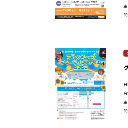
主
問
日
会
主
問