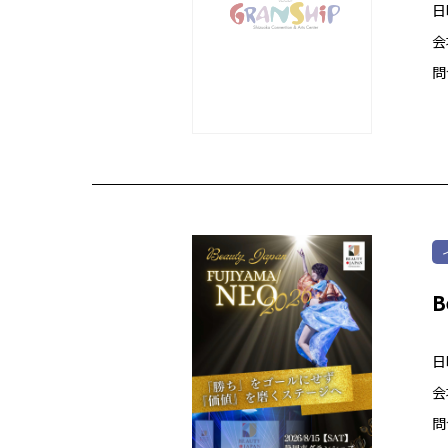
日
会
問
B
日
会
問