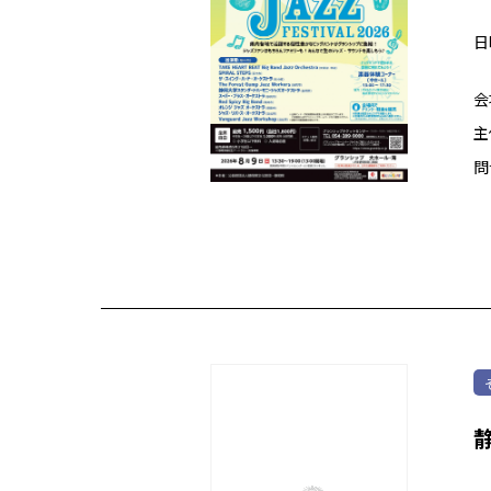
日
会
主
問