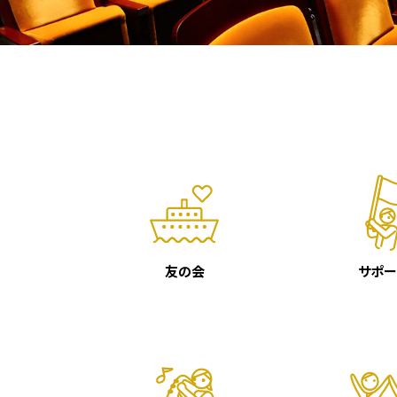
友の会
サポー