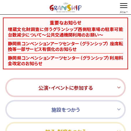
重要なお知らせ
文字を縮小する
文字を拡大する
埋蔵文化財調査に伴うグランシップ西側駐車場の駐車可能
台数減少について～公共交通機関利用のお願い～
総合TOP
お問い合わせ・ご意見
Foreign language
静岡県コンベンションアーツセンター（グランシップ） 座席転
換等一部サービス有償化のお知らせ
静岡県コンベンションアーツセンター（グランシップ）利用料
金改定のお知らせ
公演・イベントに参加する
施設をつかう