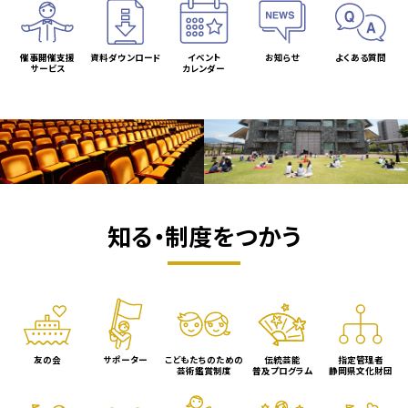
催事開催支援
資料ダウンロード
イベント
お知らせ
よくある質問
サービス
カレンダー
知る・制度をつかう
友の会
サポーター
こどもたちのための
伝統芸能
指定管理者
芸術鑑賞制度
普及プログラム
静岡県文化財団