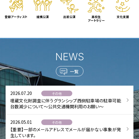
登録アーティスト
提携公演
出前公演
高校生
文化支援
アートラリー
NEWS
一覧
2026.07.20
その他
埋蔵文化財調査に伴うグランシップ西側駐車場の駐車可能
台数減少について～公共交通機関利用のお願い～
2026.05.01
その他
【重要】一部のメールアドレスでメールが届かない事象が発
生しています。