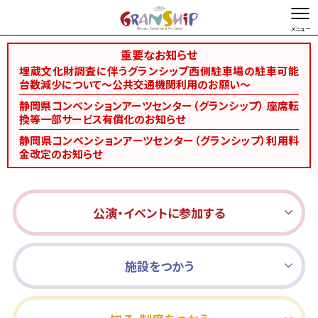
重要なお知らせ
文字を縮小する
文字を拡大する
埋蔵文化財調査に伴うグランシップ西側駐車場の駐車可能
台数減少について～公共交通機関利用のお願い～
総合TOP
お問い合わせ・ご意見
Foreign language
静岡県コンベンションアーツセンター（グランシップ） 座席転
換等一部サービス有償化のお知らせ
静岡県コンベンションアーツセンター（グランシップ）利用料
金改定のお知らせ
公演・イベントに参加する
施設をつかう