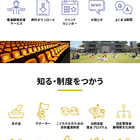
催事開催支援
資料ダウンロード
イベント
お知らせ
よくある質問
サービス
カレンダー
知る・制度をつかう
友の会
サポーター
こどもたちのための
伝統芸能
指定管理者
芸術鑑賞制度
普及プログラム
静岡県文化財団