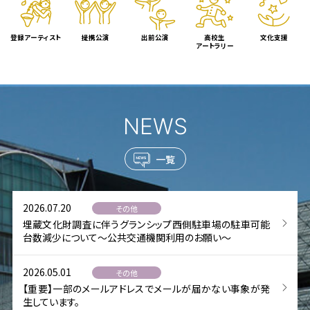
登録アーティスト
提携公演
出前公演
高校生
文化支援
アートラリー
NEWS
一覧
2026.07.20
その他
埋蔵文化財調査に伴うグランシップ西側駐車場の駐車可能
台数減少について～公共交通機関利用のお願い～
2026.05.01
その他
【重要】一部のメールアドレスでメールが届かない事象が発
生しています。