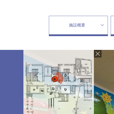
交流ホール
展示ギャラリー
映像ホール
グランシップ広場
施設概要
リハーサル室・練
託児室
展望ロビー
文化情報コーナー
カフェ・レストラ
静岡芸術劇場