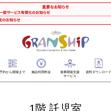
重要なお知らせ
等一部サービス有償化のお知らせ
定のお知らせ
予約から開催まで
施設利用料金
催事開催支援
資料ダウンロー
サービス
ホール系
提出書類ダウン
会議室・リハーサル室・練習室
各施設図面・座
1階 託児室