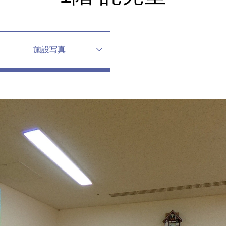
施設写真
習室
ン