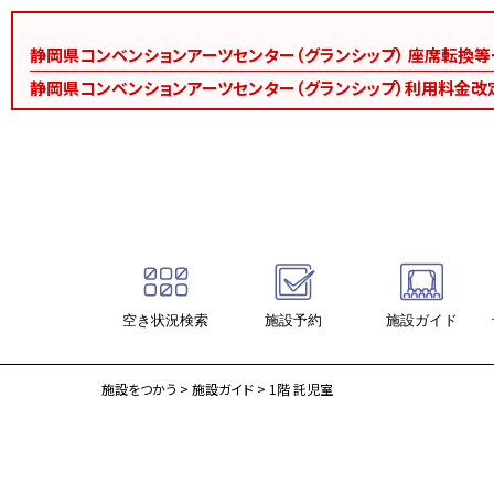
静岡県コンベンションアーツセンター（グランシップ） 座席転換
静岡県コンベンションアーツセンター（グランシップ）利用料金改
空き状況検索
施設予約
施設ガイド
施設ガイド
施設をつかう
>
施設ガイド
> 1階 託児室
大ホール・海
中ホール・大地
会議ホール・風
会議室（18室）