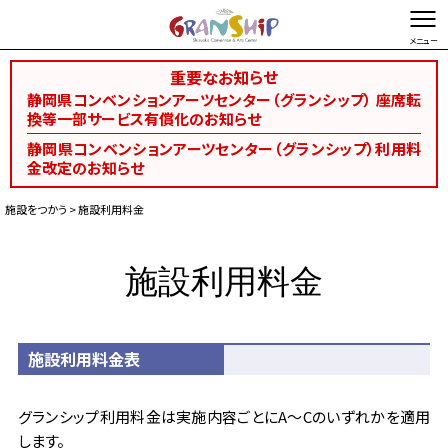
重要なお知らせ
文字を縮小する
文字を拡大する
静岡県コンベンションアーツセンター（グランシップ） 座席転
換等一部サービス有償化のお知らせ
総合TOP
お問い合わせ・ご意見
Foreign language
静岡県コンベンションアーツセンター（グランシップ）利用料
金改定のお知らせ
空き状況検索
施設をつかう
> 施設利用料金
施設予約
施設ガイド
施設利用料金
予約から開催まで
施設利用料金
催事開催支援
サービス
施設利用料金表
資料ダウンロード
グランシップ利用料金は実施内容ごとにA〜Cのいずれかを適用
イベントカレンダー
します。