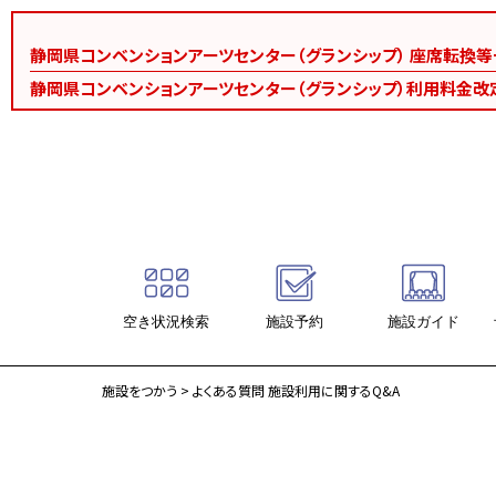
静岡県コンベンションアーツセンター（グランシップ） 座席転換
静岡県コンベンションアーツセンター（グランシップ）利用料金改
空き状況検索
施設予約
施設ガイド
施設ガイド
施設をつかう
> よくある質問 施設利用に関するQ&A
大ホール・海
中ホール・大地
会議ホール・風
会議室（18室）