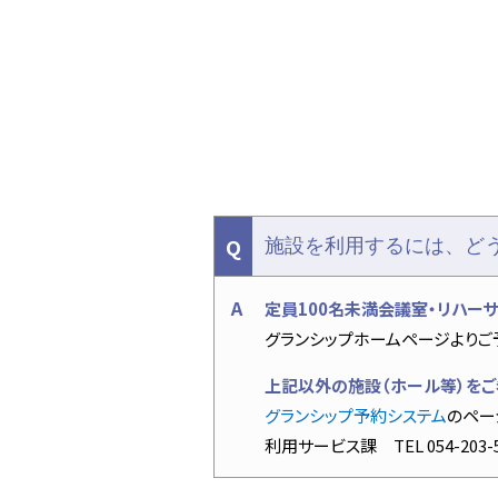
交流ホール
展示ギャラリー
映像ホール
グランシップ広場
リハーサル室・練
託児室
展望ロビー
文化情報コーナー
カフェ・レストラ
施設を利用するには、ど
静岡芸術劇場
定員100名未満会議室・リハー
グランシップホームページよりご
上記以外の施設（ホール等）を
グランシップ予約システム
のペー
利用サービス課 TEL 054-203-57