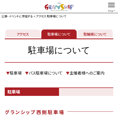
公演・イベントに参加する
> アクセス 駐車場について
文字を縮小する
文字を拡大する
アクセス
総合TOP
お問い合わせ・ご意見
駐車場について
Foreign language
駐輪場について
イベントカレンダー
駐車場について
チケット購入
施設ガイド
駐車場
バス駐車場について
主催者様へのご案内
▼
▼
▼
来館案内
アクセス駐車場
駐車場
お知らせ
マガジン
グランシップ西側駐車場
グランシップとは