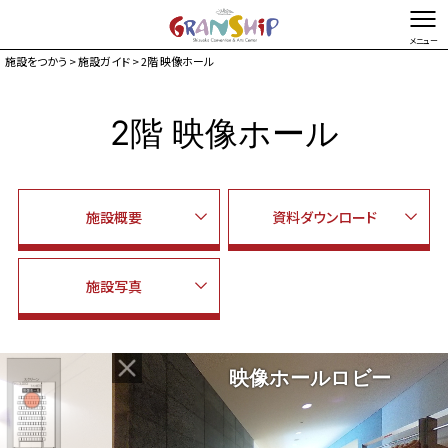
施設をつかう
>
施設ガイド
> 2階 映像ホール
文字を縮小する
文字を拡大する
2階 映像ホール
総合TOP
お問い合わせ・ご意見
Foreign language
イベントカレンダー
チケット購入
施設概要
資料ダウンロード
施設ガイド
来館案内
施設写真
アクセス駐車場
お知らせ
マガジン
グランシップとは