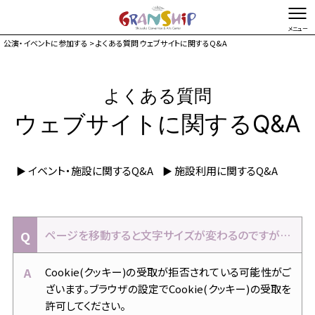
公演・イベントに参加する
> よくある質問 ウェブサイトに関するQ&A
文字を縮小する
文字を拡大する
総合TOP
お問い合わせ・ご意見
Foreign language
よくある質問
ウェブサイトに関するQ&A
イベントカレンダー
チケット購入
イベント・施設に関するQ&A
施設利用に関するQ&A
▶
▶
施設ガイド
来館案内
アクセス駐車場
ページを移動すると文字サイズが変わるのですが…
お知らせ
Cookie(クッキー)の受取が拒否されている可能性がご
マガジン
ざいます。ブラウザの設定でCookie(クッキー)の受取を
グランシップとは
許可してください。