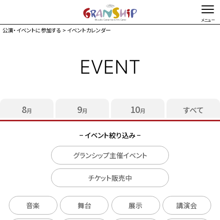
公演・イベントに参加する
> イベントカレンダー
文字を縮小する
文字を拡大する
EVENT
総合TOP
お問い合わせ・ご意見
Foreign language
イベントカレンダー
チケット購入
8
9
10
すべて
月
月
月
施設ガイド
− イベント絞り込み −
来館案内
グランシップ主催イベント
アクセス駐車場
お知らせ
チケット販売中
マガジン
音楽
舞台
展示
講演会
グランシップとは