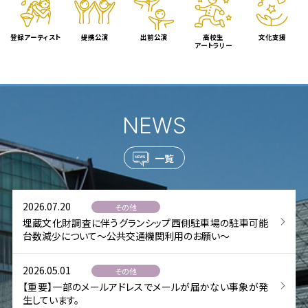
登録アーティスト
提携公演
出前公演
高校生
文化支援
アートラリー
NEWS
一覧
2026.07.20
その他
埋蔵文化財調査に伴うグランシップ西側駐車場の駐車可能
台数減少について～公共交通機関利用のお願い～
2026.05.01
その他
【重要】一部のメールアドレスでメールが届かない事象が発
生しています。