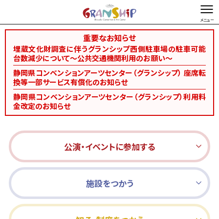
重要なお知らせ
文字を縮小する
文字を拡大する
埋蔵文化財調査に伴うグランシップ西側駐車場の駐車可能
台数減少について～公共交通機関利用のお願い～
総合TOP
お問い合わせ・ご意見
Foreign language
静岡県コンベンションアーツセンター（グランシップ） 座席転
換等一部サービス有償化のお知らせ
静岡県コンベンションアーツセンター（グランシップ）利用料
金改定のお知らせ
公演・イベントに参加する
施設をつかう