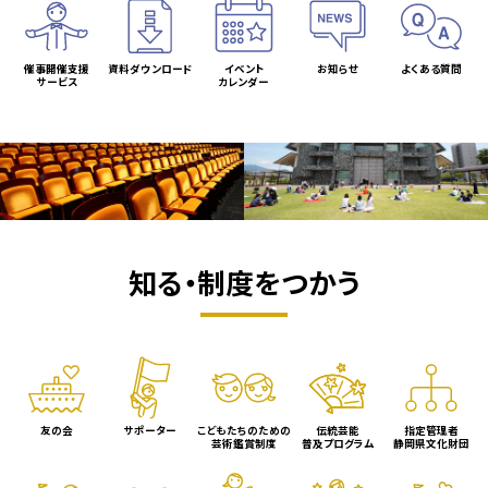
催事開催支援
資料ダウンロード
イベント
お知らせ
よくある質問
サービス
カレンダー
知る・制度をつかう
友の会
サポーター
こどもたちのための
伝統芸能
指定管理者
芸術鑑賞制度
普及プログラム
静岡県文化財団