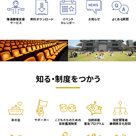
催事開催支援
資料ダウンロード
イベント
お知らせ
よくある質問
サービス
カレンダー
知る・制度をつかう
友の会
サポーター
こどもたちのための
伝統芸能
指定管理者
芸術鑑賞制度
普及プログラム
静岡県文化財団