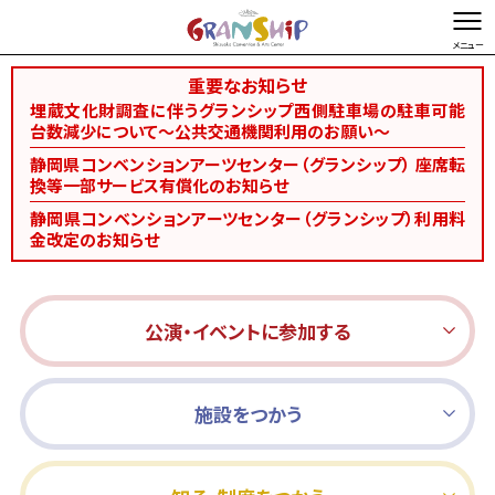
重要なお知らせ
文字を縮小する
文字を拡大する
埋蔵文化財調査に伴うグランシップ西側駐車場の駐車可能
台数減少について～公共交通機関利用のお願い～
総合TOP
お問い合わせ・ご意見
Foreign language
静岡県コンベンションアーツセンター（グランシップ） 座席転
換等一部サービス有償化のお知らせ
静岡県コンベンションアーツセンター（グランシップ）利用料
金改定のお知らせ
公演・イベントに参加する
施設をつかう