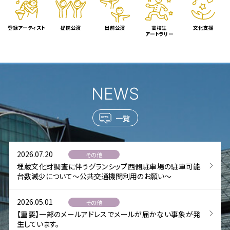
登録アーティスト
提携公演
出前公演
高校生
文化支援
アートラリー
NEWS
一覧
2026.07.20
その他
埋蔵文化財調査に伴うグランシップ西側駐車場の駐車可能
台数減少について～公共交通機関利用のお願い～
2026.05.01
その他
【重要】一部のメールアドレスでメールが届かない事象が発
生しています。