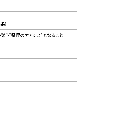
条）
憩う"県民のオアシス"となること