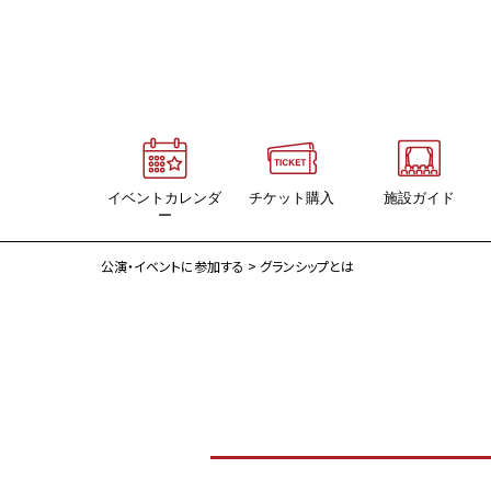
イベントカレンダ
チケット購入
施設ガイド
ー
イベントカレンダー
施設ガイド
公演・イベントに参加する
> グランシップとは
グランシップ主催イベント
大ホール・海
静岡県内のイベント情報
中ホール・大地
会議ホール・風
会議室（18室）
交流ホール
展示ギャラリー
映像ホール
グランシップ広場