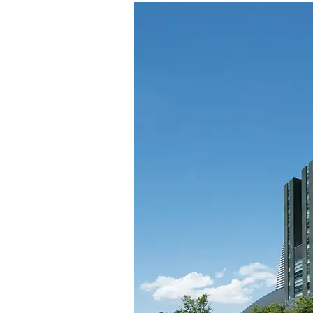
リハーサル室・練
託児室
展望ロビー
文化情報コーナー
カフェ・レストラ
静岡芸術劇場