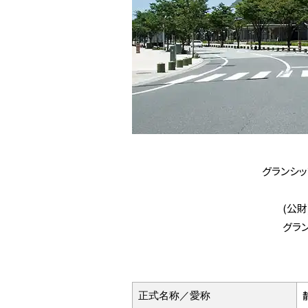
グランシ
(公
グラ
正式名称／愛称