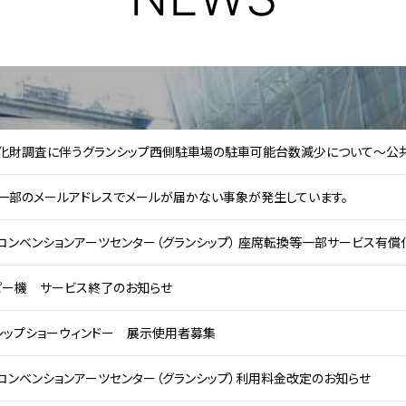
習室
化財調査に伴うグランシップ西側駐車場の駐車可能台数減少について～公
】一部のメールアドレスでメールが届かない事象が発生しています。
ン
コンベンションアーツセンター（グランシップ） 座席転換等一部サービス有償
ピー機 サービス終了のお知らせ
シップショーウィンドー 展示使用者募集
コンベンションアーツセンター（グランシップ）利用料金改定のお知らせ