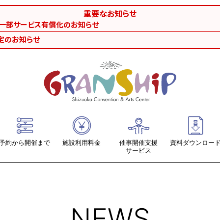
重要なお知らせ
等一部サービス有償化のお知らせ
定のお知らせ
予約から開催まで
施設利用料金
催事開催支援
資料ダウンロー
サービス
ホール系
提出書類ダウン
会議室・リハーサル室・練習室
各施設図面・座
NEWS