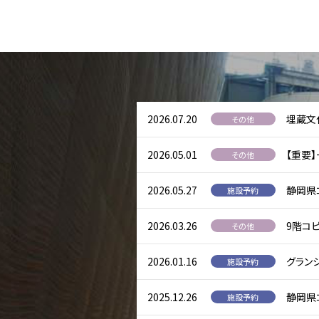
交流ホール
展示ギャラリー
映像ホール
グランシップ広場
リハーサル室・練
託児室
2026.07.20
埋蔵文
展望ロビー
その他
文化情報コーナー
2026.05.01
【重要
その他
カフェ・レストラ
静岡芸術劇場
2026.05.27
静岡県
施設予約
2026.03.26
9階コ
その他
2026.01.16
グラン
施設予約
2025.12.26
静岡県
施設予約