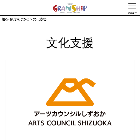
知る・制度をつかう
> 文化支援
文字を縮小する
文字を拡大する
文化支援
総合TOP
お問い合わせ・ご意見
Foreign language
友の会
サポーター
こどもたちのための
芸術鑑賞制度
伝統芸能
普及プログラム
指定管理者
静岡県文化財団
登録アーティスト
提携公演
出前公演