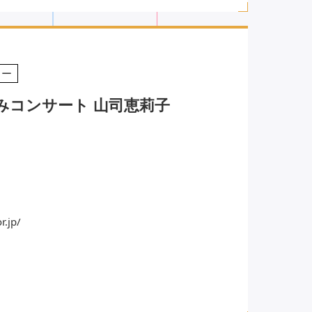
リー
みコンサート 山司恵莉子
r.jp/