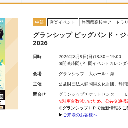
・歳時記
体験・遊覧
展覧会
観
中部
音楽イベント
静岡県高校生アートラ
グランシップ ビッグバンド・
・著名人
展示会・展示イベ
音楽イベント
2026
ント
演・シン
総合（複合）イベ
その他のイベント
シ
日時
2026年8月9日(日)13:30～19:00
ウム
ント
※開演時間が年間イベントカレンダ
会場
グランシップ 大ホール・海
高校生ア
「静岡県高校生ア
ー」ポイ
ートラリー」ファ
主催
公益財団法人静岡県文化財団、静岡
象公演
ミリーチケット対
問合せ
グランシップチケットセンター TEL.05
象公演
※駐車台数減少のため、公共交通機
※グランシップＨＰで最新情報をご
▶
ご来場のお客様へ
部
中部
東部