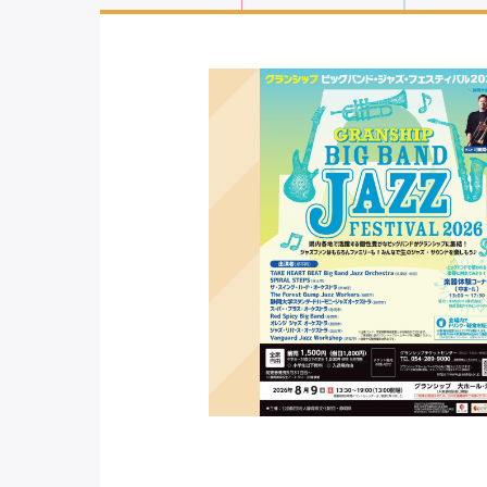
ジャンル
年中行事
芸能人
講座・講
ポジ
「静岡県
ートラリ
ント対
地域
西