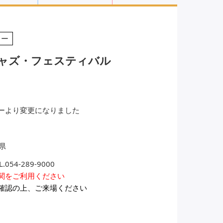
察・ウォッチン
伝統芸能・大衆芸
グ
能
リー
ジャズ・フェスティバル
映画・映像
演劇・ダンス
ョップのイベン
飲食店のイベント
ト
ーより変更になりました
県
4-289-9000
関をご利用ください
確認の上、ご来場ください